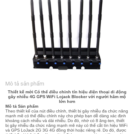
CHÚNG
TÔI
TIN
TỨC
TRƯỜNG
HỢP
Mô tả sản phẩm
BLOG
Thiết kế mới Có thể điều chỉnh tín hiệu điện thoại di động
gây nhiễu 4G GPS WiFi Lojack Blocker với người hâm mộ
lớn hơn
YÊU
Mô tả Sản phẩm
Theo thiết kế của nút điều chỉnh, thiết bị gây nhiễu đa chức năng
mạnh mẽ có thể điều chỉnh này cho phép bạn dễ dàng xác định
CẦU
khoảng cách nhiễu và dải nhiễu.
Do đó, nhờ có 8 ăng-ten, thiết
bị gây nhiễu đa chức năng mạnh mẽ này có thể cắt tín hiệu WiFi
ĐẶT
và GPS LoJack 2G 3G 4G đồng thời hoặc riêng rẽ.
Do đó, được