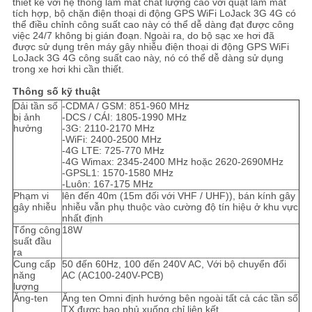
thiết kế với hệ thống làm mát chất lượng cao với quạt làm mát
GIÁ
tích hợp, bộ chặn điện thoại di động GPS WiFi LoJack 3G 4G có
thể điều chỉnh công suất cao này có thể dễ dàng đạt được công
việc 24/7 không bị gián đoạn.
Ngoài ra, do bộ sạc xe hơi đã
được sử dụng trên máy gây nhiễu điện thoại di động GPS WiFi
SƠ
LoJack 3G 4G công suất cao này, nó có thể dễ dàng sử dụng
trong xe hơi khi cần thiết.
ĐỒ
Thông số kỹ thuật
TRANG
Dải tần số
-CDMA / GSM: 851-960 MHz
bị ảnh
-DCS / CÁI: 1805-1990 MHz
WEB
hưởng
-3G: 2110-2170 MHz
-WiFi: 2400-2500 MHz
-4G LTE: 725-770 MHz
-4G Wimax: 2345-2400 MHz hoặc 2620-2690MHz
PRIVACY
-GPSL1: 1570-1580 MHz
-Luôn: 167-175 MHz
POLICY
Phạm vi
lên đến 40m (15m đối với VHF / UHF)), bán kính gây
gây nhiễu
nhiễu vẫn phụ thuộc vào cường độ tín hiệu ở khu vực
nhất định
Tổng công
18W
suất đầu
ra
Cung cấp
50 đến 60Hz, 100 đến 240V AC, Với bộ chuyển đổi
năng
AC (AC100-240V-PCB)
lượng
Ăng-ten
Ăng ten Omni định hướng bên ngoài tất cả các tần số
TX được bao phủ xuống chỉ liên kết