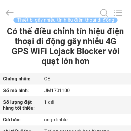
©
2022
-
2026
Jammerall
Thiết bị gây nhiễu tín hiệu điện thoại di động
(China)
Co.,
Có thể điều chỉnh tín hiệu điện
TRANG
Limited.
All
Rights
thoại di động gây nhiễu 4G
CHỦ
Reserved.
GPS WiFi Lojack Blocker với
CÁC
quạt lớn hơn
SẢN
PHẨM
Chứng nhận:
CE
Số mô hình:
JM1701100
VỀ
Số lượng đặt
1 cái
CHÚNG
hàng tối thiểu:
TÔI
Giá bán:
negotiable