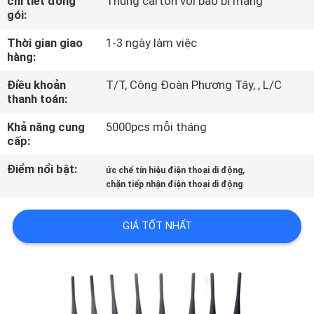
chi tiết đóng
Thùng carton với bao bì mạng
THAM
gói:
QUAN
Thời gian giao
1-3 ngày làm việc
NHÀ
hàng:
MÁY
Điều khoản
T/T, Công Đoàn Phương Tây, , L/C
thanh toán:
KIỂM
Khả năng cung
5000pcs mỗi tháng
cấp:
SOÁT
Điểm nổi bật:
,
ức chế tín hiệu điện thoại di động
CHẤT
chặn tiếp nhận điện thoại di động
LƯỢNG
GIÁ TỐT NHẤT
LIÊN
HỆ
VỚI