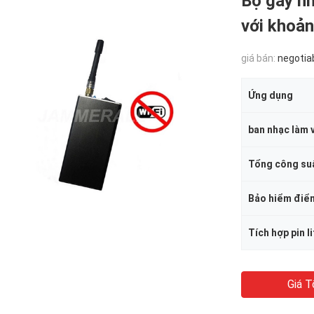
Bộ gây n
với khoả
giá bán:
negotia
Ứng dụng
ban nhạc làm 
Tổng công su
Bảo hiểm điển
Giá T