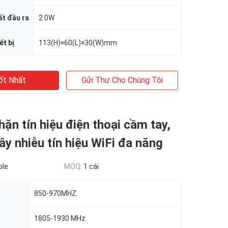
t đầu ra
2.0W
ết bị
113(H)×60(L)×30(W)mm
ốt Nhất
Gửi Thư Cho Chúng Tôi
chặn tín hiệu điện thoại cầm tay,
gây nhiễu tín hiệu WiFi đa năng
ble
MOQ:
1 cái
850-970MHZ
1805-1930 MHz