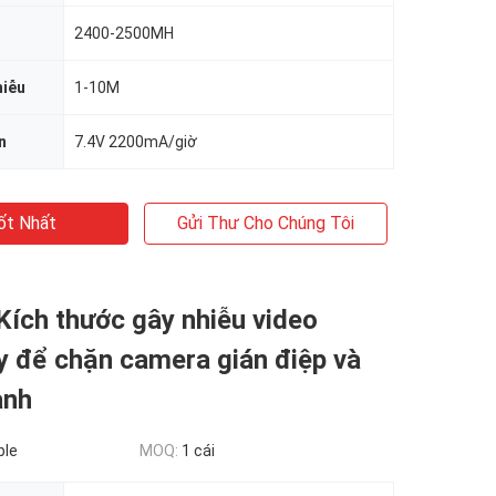
2400-2500MH
hiễu
1-10M
n
7.4V 2200mA/giờ
ốt Nhất
Gửi Thư Cho Chúng Tôi
Kích thước gây nhiễu video
y để chặn camera gián điệp và
anh
ble
MOQ:
1 cái