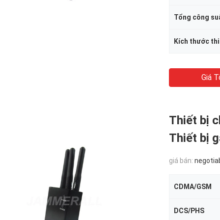
Tổng công suấ
Kích thước thi
Giá T
Thiết bị 
Thiết bị 
giá bán:
negotia
CDMA/GSM
DCS/PHS