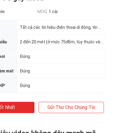
ble
MOQ:
1 cái
Tất cả các tín hiệu điện thoại di động, tín hiệu LOJACK GPS, Wi-Fi, RF
hiễu
2 đến 20 mét (ở mức 75dBm, tùy thuộc vào cường độ tín hiệu ở khu vực nhất định)
hơi
Đúng
làm mát
Đúng
DIP
Đúng
ốt Nhất
Gửi Thư Cho Chúng Tôi