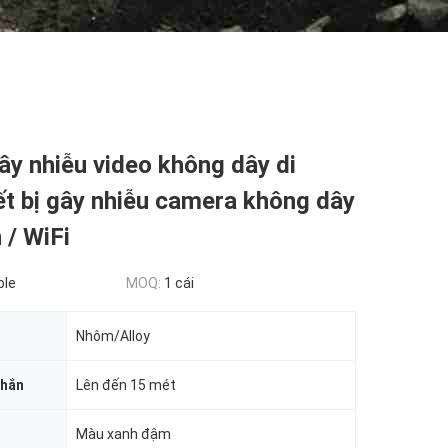
gây nhiễu video không dây di
ết bị gây nhiễu camera không dây
 / WiFi
ble
MOQ:
1 cái
Nhôm/Alloy
chắn
Lên đến 15 mét
Màu xanh đậm