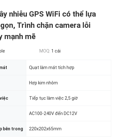
gây nhiễu GPS WiFi có thể lựa
gọn, Trình chặn camera lỗi
y mạnh mẽ
ble
MOQ:
1 cái
 mát
Quạt làm mát tích hợp
Hợp kim nhôm
việc
Tiếp tục làm việc 2,5 giờ
AC100-240V đến DC12V
p bên trong
220x202x65mm