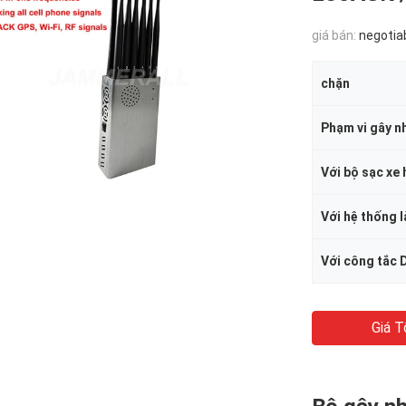
giá bán:
negotia
chặn
Phạm vi gây n
Với bộ sạc xe 
Với hệ thống 
Với công tắc 
Giá T