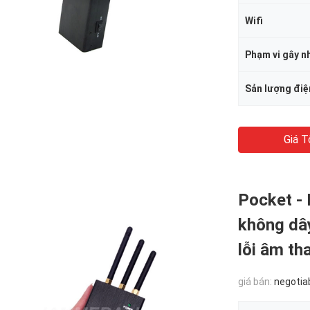
Wifi
Phạm vi gây n
Sản lượng điệ
Giá T
Pocket - 
không dâ
lỗi âm th
giá bán:
negotia