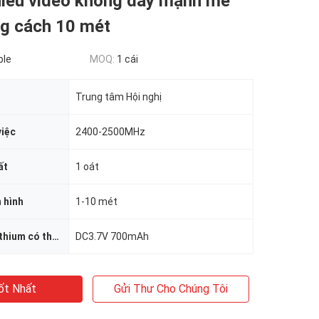
hiễu video không dây mạnh mẽ
ng cách 10 mét
ble
MOQ:
1 cái
Trung tâm Hội nghị
việc
2400-2500MHz
ất
1 oát
 hình
1-10 mét
Tích hợp pin lithium có thể sạc lại
DC3.7V 700mAh
ốt Nhất
Gửi Thư Cho Chúng Tôi