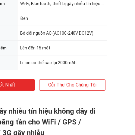
ính
Wi-Fi, Bluetooth, thiết bị gây nhiễu tín hiệu video không dây
Đen
Bộ đổi nguồn AC (AC100-240V DC12V)
hiểm
Lên đến 15 mét
Li-ion có thể sạc lại 2000mAh
ốt Nhất
Gửi Thư Cho Chúng Tôi
gây nhiễu tín hiệu không dây di
ăng tần cho WiFi / GPS /
 3G gây nhiễu