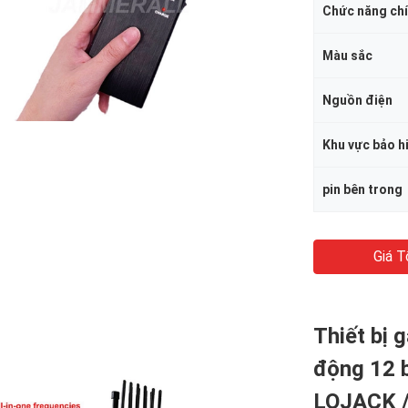
Chức năng ch
Màu sắc
Nguồn điện
Khu vực bảo 
pin bên trong
Giá T
Thiết bị 
động 12 b
LOJACK /